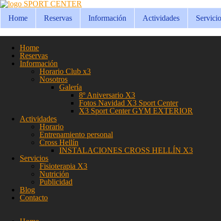
SPORT CENTER
Home
Reservas
Información
Actividades
Servici
Home
Reservas
Información
Horario Club x3
Nosotros
Galería
8º Aniversario X3
Fotos Navidad X3 Sport Center
X3 Sport Center GYM EXTERIOR
Actividades
Horario
Entrenamiento personal
Cross Hellín
INSTALACIONES CROSS HELLÍN X3
Servicios
Fisioterapia X3
Nutrición
Publicidad
Blog
Contacto