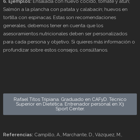
6. Ejemplos:
Ensalada con huevo cocido, tomate y atún;
Salmón a la plancha con patata y calabacín; huevos en
tortilla con espinacas. Estas son recomendaciones
generales, debemos tener en cuenta que los
asesoramientos nutricionales deben ser personalizados
para cada persona y objetivo. Si quieres más información o
profundizar sobre estos consejos, consúltanos.
Rafael Titos Tripiana. Graduado en CAFyD. Técnico
Superior en Dietética. Entrenador personal en X3
Sport Center.
Referencias:
Campillo, A., Marchante, D., Vázquez, M.,