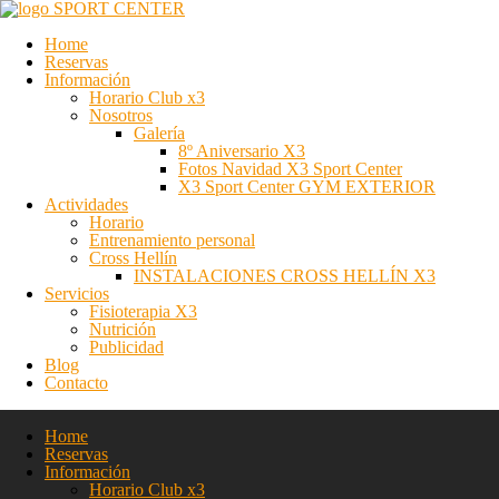
SPORT CENTER
Home
Reservas
Información
Horario Club x3
Nosotros
Galería
8º Aniversario X3
Fotos Navidad X3 Sport Center
X3 Sport Center GYM EXTERIOR
Actividades
Horario
Entrenamiento personal
Cross Hellín
INSTALACIONES CROSS HELLÍN X3
Servicios
Fisioterapia X3
Nutrición
Publicidad
Blog
Contacto
Home
Reservas
Información
Horario Club x3