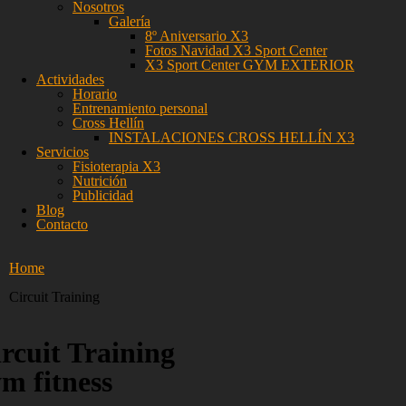
Nosotros
Galería
8º Aniversario X3
Fotos Navidad X3 Sport Center
X3 Sport Center GYM EXTERIOR
Actividades
Horario
Entrenamiento personal
Cross Hellín
INSTALACIONES CROSS HELLÍN X3
Servicios
Fisioterapia X3
Nutrición
Publicidad
Blog
Contacto
Home
Circuit Training
rcuit Training
m fitness